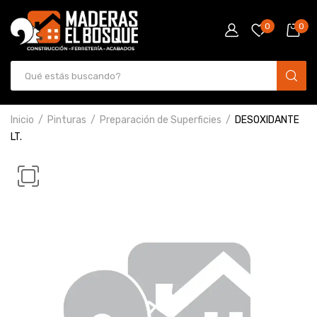
0
0
Inicio
Pinturas
Preparación de Superficies
DESOXIDANTE
LT.