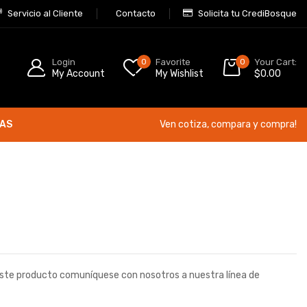
Servicio al Cliente
Contacto
Solicita tu CrediBosque
Login
0
Favorite
0
Your Cart:
My Account
My Wishlist
$
0.00
ÍAS
Ven cotiza, compara y compra!
este producto comuníquese con nosotros a nuestra línea de