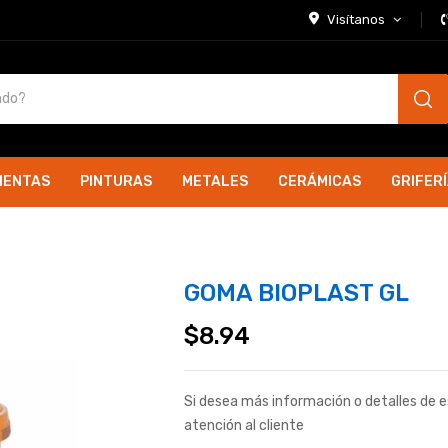
Visítanos
IENTAS
PINTURAS
METALES
CERÁMICAS
GRIFER
GOMA BIOPLAST GL
$
8.94
Si desea más información o detalles de 
atención al cliente