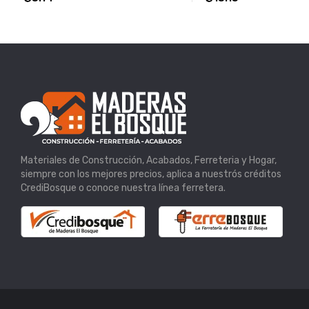
Materiales de Construcción, Acabados, Ferreteria y Hogar,
siempre con los mejores precios, aplica a nuestrós créditos
CrediBosque o conoce nuestra línea ferretera.