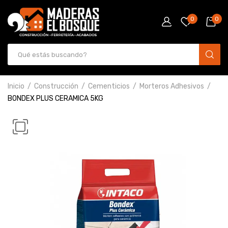
0
0
Inicio
Construcción
Cementicios
Morteros Adhesivos
BONDEX PLUS CERAMICA 5KG