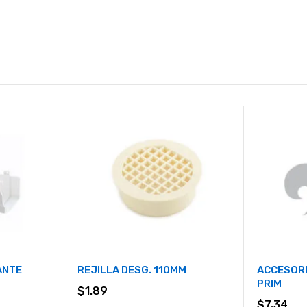
ANTE
REJILLA DESG. 110MM
ACCESORI
PRIM
$
1.89
$
7.34