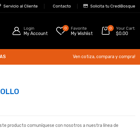
Servicio al Cliente
Contacto
Solicita tu CrediBosque
Login
0
Favorite
0
Your Cart:
My Account
My Wishlist
$
0.00
ÍAS
Ven cotiza, compara y compra!
ROLLO
este producto comuníquese con nosotros a nuestra línea de