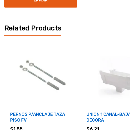
Related Products
PERNOS P/ANCLAJE TAZA
UNION 1 CANAL-BAJ
PISO FV
DECORA
$
1.85
$
6.21