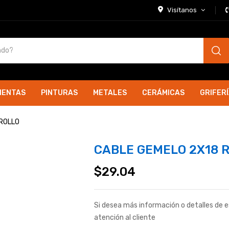
Visítanos
IENTAS
PINTURAS
METALES
CERÁMICAS
GRIFER
ROLLO
CABLE GEMELO 2X18 
$
29.04
Si desea más información o detalles de 
atención al cliente