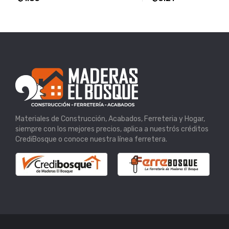
Materiales de Construcción, Acabados, Ferreteria y Hogar,
siempre con los mejores precios, aplica a nuestrós créditos
CrediBosque o conoce nuestra línea ferretera.