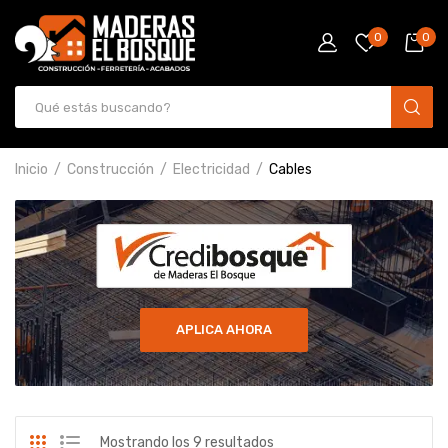
0
0
Inicio
Construcción
Electricidad
Cables
APLICA AHORA
Mostrando los 9 resultados