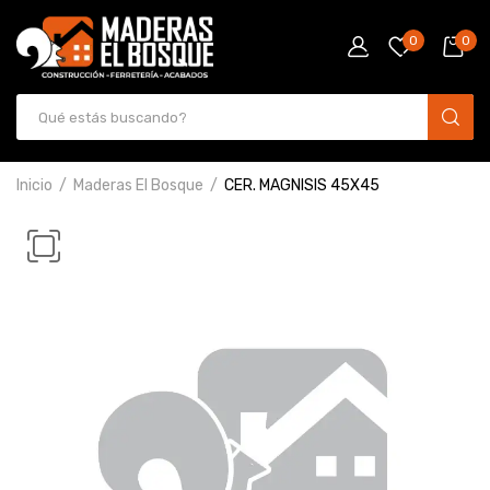
0
0
Inicio
Maderas El Bosque
CER. MAGNISIS 45X45