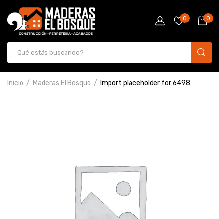
0
0
Inicio
Maderas El Bosque
Import placeholder for 6498