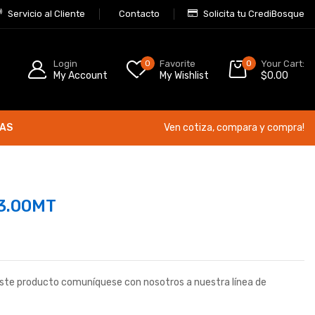
Servicio al Cliente
Contacto
Solicita tu CrediBosque
Login
0
Favorite
0
Your Cart:
My Account
My Wishlist
$
0.00
ÍAS
Ven cotiza, compara y compra!
3.00MT
este producto comuníquese con nosotros a nuestra línea de