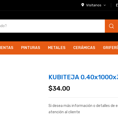
Visítanos
IENTAS
PINTURAS
METALES
CERÁMICAS
GRIFER
KUBITEJA 0.40x1000x
$
34.00
Si desea más información o detalles de 
atención al cliente