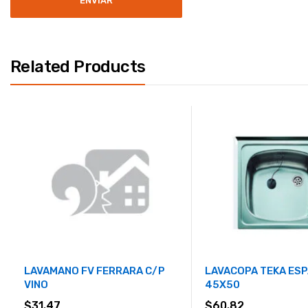
Related Products
LAVAMANO FV FERRARA C/P
LAVACOPA TEKA ES
VINO
45X50
$
31.47
$
60.82