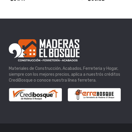
Materiales de Construcción, Acabados, Ferreteria y Hogar,
siempre con los mejores precios, aplica a nuestrós créditos
CrediBosque o conoce nuestra línea ferretera.