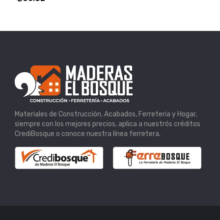
Materiales de Construcción, Acabados, Ferreteria y Hogar,
siempre con los mejores precios, aplica a nuestrós créditos
CrediBosque o conoce nuestra línea ferretera.