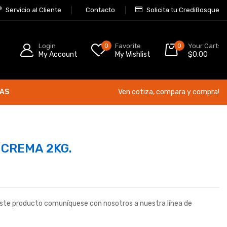
Servicio al Cliente
Contacto
Solicita tu CrediBosque
Login
0
Favorite
0
Your Cart:
My Account
My Wishlist
$
0.00
ÍAS
Ven cotiza, compara y compra!
CREMA 2KG.
este producto comuníquese con nosotros a nuestra línea de