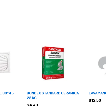
L 80*45
BONDEX STANDARD CERAMICA
LAVAMANO
25 KG
$
12.50
$
4.40