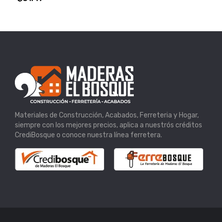
Materiales de Construcción, Acabados, Ferreteria y Hogar,
siempre con los mejores precios, aplica a nuestrós créditos
CrediBosque o conoce nuestra línea ferretera.