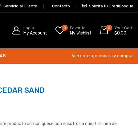
Servicio al Cliente
Contacto
Solicita tu CrediBosque
Login
0
Favorite
0
Your Cart:
My Account
My Wishlist
$
0.00
ÍAS
Ven cotiza, compara y compra!
CEDAR SAND
este producto comuníquese con nosotros a nuestra línea de