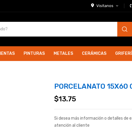
Visítanos
IENTAS
PINTURAS
METALES
CERÁMICAS
GRIFER
PORCELANATO 15X60 
$
13.75
Si desea más información o detalles de 
atención al cliente