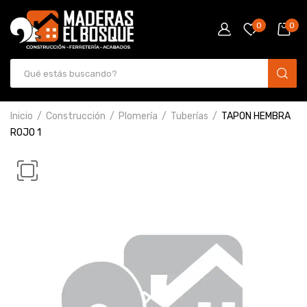
0
0
Inicio
Construcción
Plomería
Tuberías
TAPON HEMBRA
ROJO 1