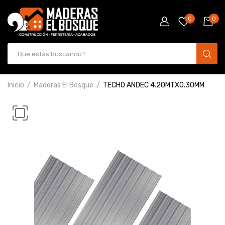
0
0
Inicio
Maderas El Bosque
TECHO ANDEC 4.20MTX0.30MM