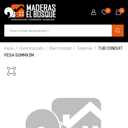
0
0
Inicio
Construcción
Electricidad
Tuberías
TUB CONDUIT
PESA 50MMX3M