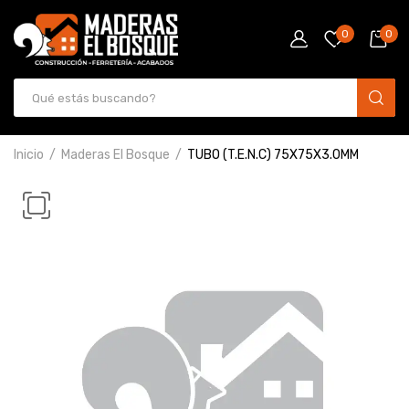
0
0
Inicio
Maderas El Bosque
TUBO (T.E.N.C) 75X75X3.0MM