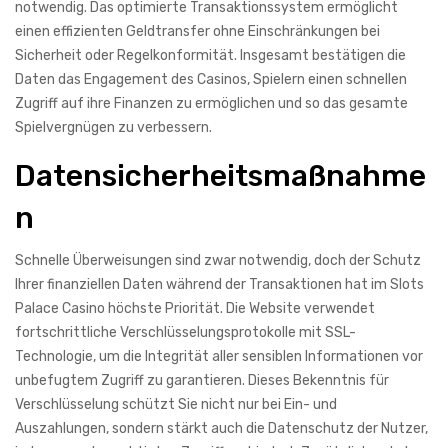
notwendig. Das optimierte Transaktionssystem ermöglicht
einen effizienten Geldtransfer ohne Einschränkungen bei
Sicherheit oder Regelkonformität. Insgesamt bestätigen die
Daten das Engagement des Casinos, Spielern einen schnellen
Zugriff auf ihre Finanzen zu ermöglichen und so das gesamte
Spielvergnügen zu verbessern.
Datensicherheitsmaßnahme
n
Schnelle Überweisungen sind zwar notwendig, doch der Schutz
Ihrer finanziellen Daten während der Transaktionen hat im Slots
Palace Casino höchste Priorität. Die Website verwendet
fortschrittliche Verschlüsselungsprotokolle mit SSL-
Technologie, um die Integrität aller sensiblen Informationen vor
unbefugtem Zugriff zu garantieren. Dieses Bekenntnis für
Verschlüsselung schützt Sie nicht nur bei Ein- und
Auszahlungen, sondern stärkt auch die Datenschutz der Nutzer,