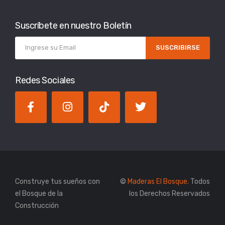
Suscríbete en nuestro Boletín
SUSCRIBIRSE
Redes Sociales
Construye tus sueños con
©
Maderas El Bosque.
Todos
el Bosque de la
los Derechos Reservados
Construcción