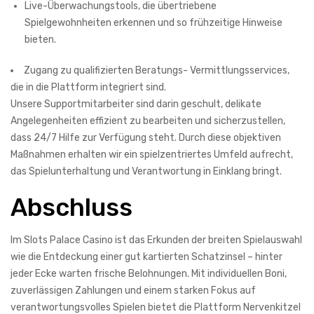
Live-Überwachungstools, die übertriebene
Spielgewohnheiten erkennen und so frühzeitige Hinweise
bieten.
Zugang zu qualifizierten Beratungs- Vermittlungsservices,
die in die Plattform integriert sind.
Unsere Supportmitarbeiter sind darin geschult, delikate
Angelegenheiten effizient zu bearbeiten und sicherzustellen,
dass 24/7 Hilfe zur Verfügung steht. Durch diese objektiven
Maßnahmen erhalten wir ein spielzentriertes Umfeld aufrecht,
das Spielunterhaltung und Verantwortung in Einklang bringt.
Abschluss
Im Slots Palace Casino ist das Erkunden der breiten Spielauswahl
wie die Entdeckung einer gut kartierten Schatzinsel – hinter
jeder Ecke warten frische Belohnungen. Mit individuellen Boni,
zuverlässigen Zahlungen und einem starken Fokus auf
verantwortungsvolles Spielen bietet die Plattform Nervenkitzel