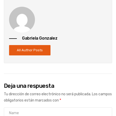
Gabriela Gonzalez
All Author Posts
Deja una respuesta
Tu dirección de correo electrónico no será publicada.
Los campos
obligatorios están marcados con
*