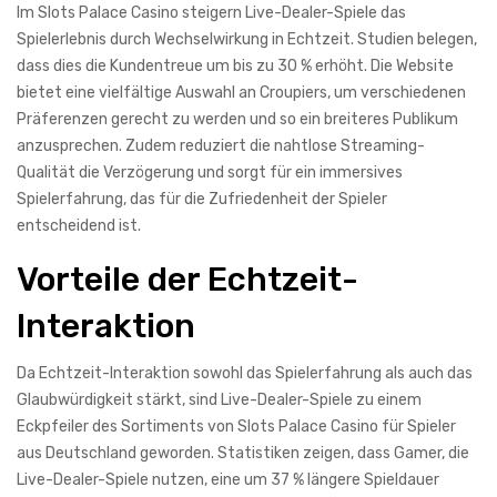
Im Slots Palace Casino steigern Live-Dealer-Spiele das
Spielerlebnis durch Wechselwirkung in Echtzeit. Studien belegen,
dass dies die Kundentreue um bis zu 30 % erhöht. Die Website
bietet eine vielfältige Auswahl an Croupiers, um verschiedenen
Präferenzen gerecht zu werden und so ein breiteres Publikum
anzusprechen. Zudem reduziert die nahtlose Streaming-
Qualität die Verzögerung und sorgt für ein immersives
Spielerfahrung, das für die Zufriedenheit der Spieler
entscheidend ist.
Vorteile der Echtzeit-
Interaktion
Da Echtzeit-Interaktion sowohl das Spielerfahrung als auch das
Glaubwürdigkeit stärkt, sind Live-Dealer-Spiele zu einem
Eckpfeiler des Sortiments von Slots Palace Casino für Spieler
aus Deutschland geworden. Statistiken zeigen, dass Gamer, die
Live-Dealer-Spiele nutzen, eine um 37 % längere Spieldauer