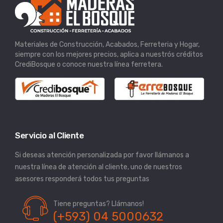
Materiales de Construcción, Acabados, Ferreteria y Hogar,
siempre con los mejores precios, aplica a nuestrós créditos
CrediBosque o conoce nuestra línea ferretera.
Servicio al Cliente
Si deseas atención personalizada por favor llámanos a
nuestra línea de atención al cliente, uno de nuestros
asesores responderá todos tus preguntas
Tiene preguntas? Llámanos!
(+593) 04 5000632