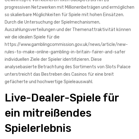
progressiven Netzwerken mit Millionenbeträgen und ermöglichen
so skalierbare Möglichkeiten für Spiele mit hohen Einsätzen.
Durch die Untersuchung der Spielmechanismen,
Auszahlungsverteilungen und der Themenattraktivität können
wir die idealen Spiele für die
https://www.gamblingcommission.gov.uk/news/article/new-
rules-to-make-online-gambling-in-britain-fairer-and-safer
individuellen Ziele der Spieler identifizieren. Diese
analysebasierte Betrachtung des Sortiments von Slots Palace
unterstreicht das Bestreben des Casinos für eine breit
gefächerte und hochwertige Spieleauswahl.
Live-Dealer-Spiele für
ein mitreißendes
Spielerlebnis