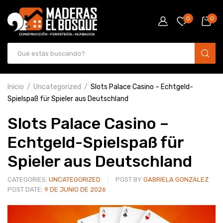
0
0
Inicio
Uncategorized
Slots Palace Casino – Echtgeld-
Spielspaß für Spieler aus Deutschland
Slots Palace Casino –
Echtgeld-Spielspaß für
Spieler aus Deutschland
CATEGORIES:
UNCATEGORIZED
POST BY
GABRIELA GONZALEZ
POST DATE:
9 DE JUNIO DE 2026