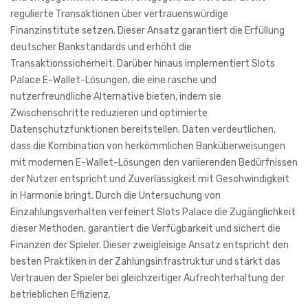
regulierte Transaktionen über vertrauenswürdige
Finanzinstitute setzen. Dieser Ansatz garantiert die Erfüllung
deutscher Bankstandards und erhöht die
Transaktionssicherheit. Darüber hinaus implementiert Slots
Palace E-Wallet-Lösungen, die eine rasche und
nutzerfreundliche Alternative bieten, indem sie
Zwischenschritte reduzieren und optimierte
Datenschutzfunktionen bereitstellen. Daten verdeutlichen,
dass die Kombination von herkömmlichen Banküberweisungen
mit modernen E-Wallet-Lösungen den variierenden Bedürfnissen
der Nutzer entspricht und Zuverlässigkeit mit Geschwindigkeit
in Harmonie bringt. Durch die Untersuchung von
Einzahlungsverhalten verfeinert Slots Palace die Zugänglichkeit
dieser Methoden, garantiert die Verfügbarkeit und sichert die
Finanzen der Spieler. Dieser zweigleisige Ansatz entspricht den
besten Praktiken in der Zahlungsinfrastruktur und stärkt das
Vertrauen der Spieler bei gleichzeitiger Aufrechterhaltung der
betrieblichen Effizienz.