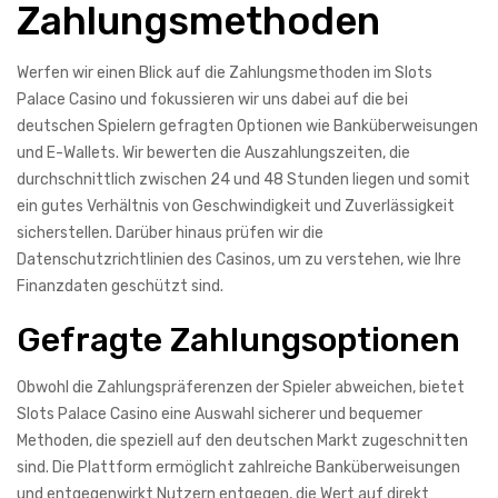
Zahlungsmethoden
Werfen wir einen Blick auf die Zahlungsmethoden im Slots
Palace Casino und fokussieren wir uns dabei auf die bei
deutschen Spielern gefragten Optionen wie Banküberweisungen
und E-Wallets. Wir bewerten die Auszahlungszeiten, die
durchschnittlich zwischen 24 und 48 Stunden liegen und somit
ein gutes Verhältnis von Geschwindigkeit und Zuverlässigkeit
sicherstellen. Darüber hinaus prüfen wir die
Datenschutzrichtlinien des Casinos, um zu verstehen, wie Ihre
Finanzdaten geschützt sind.
Gefragte Zahlungsoptionen
Obwohl die Zahlungspräferenzen der Spieler abweichen, bietet
Slots Palace Casino eine Auswahl sicherer und bequemer
Methoden, die speziell auf den deutschen Markt zugeschnitten
sind. Die Plattform ermöglicht zahlreiche Banküberweisungen
und entgegenwirkt Nutzern entgegen, die Wert auf direkt