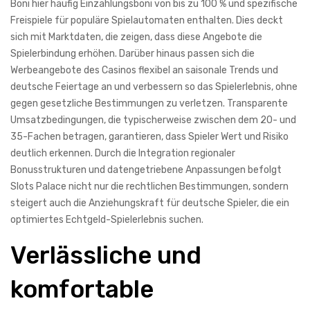
Boni hier häufig Einzahlungsboni von bis zu 100 % und spezifische
Freispiele für populäre Spielautomaten enthalten. Dies deckt
sich mit Marktdaten, die zeigen, dass diese Angebote die
Spielerbindung erhöhen. Darüber hinaus passen sich die
Werbeangebote des Casinos flexibel an saisonale Trends und
deutsche Feiertage an und verbessern so das Spielerlebnis, ohne
gegen gesetzliche Bestimmungen zu verletzen. Transparente
Umsatzbedingungen, die typischerweise zwischen dem 20- und
35-Fachen betragen, garantieren, dass Spieler Wert und Risiko
deutlich erkennen. Durch die Integration regionaler
Bonusstrukturen und datengetriebene Anpassungen befolgt
Slots Palace nicht nur die rechtlichen Bestimmungen, sondern
steigert auch die Anziehungskraft für deutsche Spieler, die ein
optimiertes Echtgeld-Spielerlebnis suchen.
Verlässliche und
komfortable