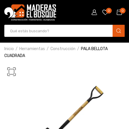
0
0
Inicio
Herramientas
Construcción
PALA BELLOTA
CUADRADA