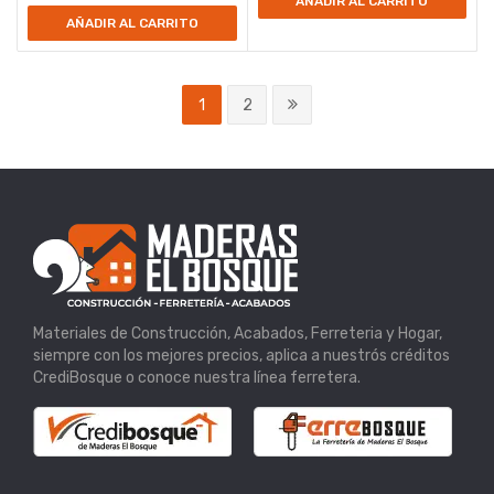
AÑADIR AL CARRITO
AÑADIR AL CARRITO
1
2
Materiales de Construcción, Acabados, Ferreteria y Hogar,
siempre con los mejores precios, aplica a nuestrós créditos
CrediBosque o conoce nuestra línea ferretera.