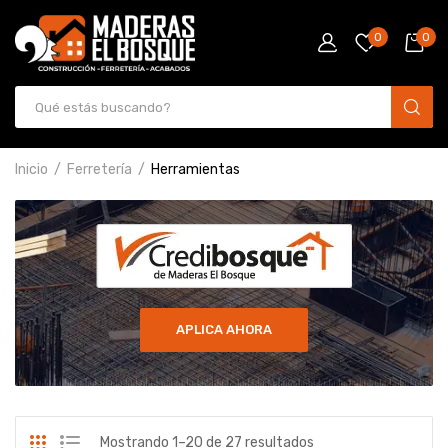
0
0
Inicio
Ferretería
Herramientas
APLICA AHORA
Mostrando 1–20 de 27 resultados