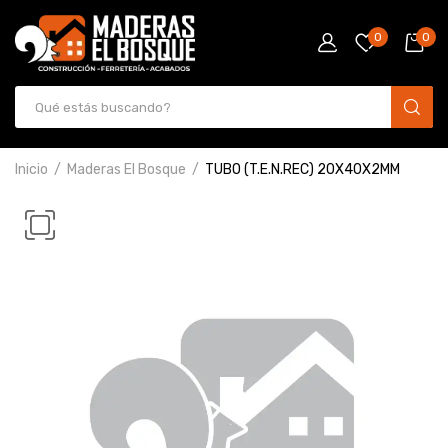
0
0
Inicio
Maderas El Bosque
TUBO (T.E.N.REC) 20X40X2MM