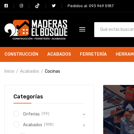
Pedidos al: 093 969 5187
CONSTRUCCIÓN
ACABADOS
FERRETERÍA
HERRAM
Inicio
Acabados
Cocinas
Categorías
(99)
Griferías
(108)
Acabados