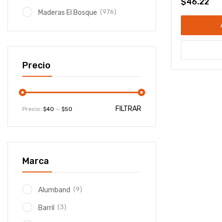
$
46.22
(976)
Maderas El Bosque
Precio
FILTRAR
Precio:
$40
—
$50
Marca
(9)
Alumband
(3)
Barril