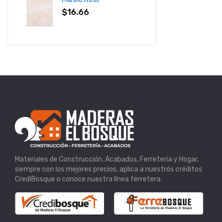
$
16.66
Materiales de Construcción, Acabados, Ferreteria y Hogar,
siempre con los mejores precios, aplica a nuestrós créditos
CrediBosque o conoce nuestra línea ferretera.