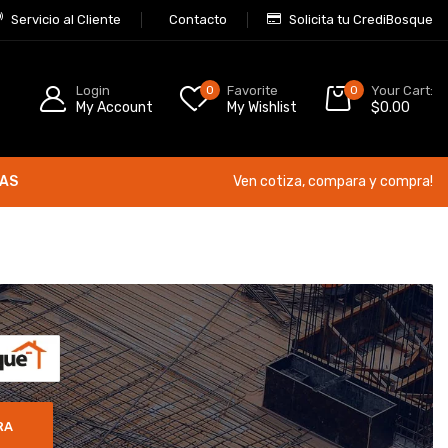
Servicio al Cliente
Contacto
Solicita tu CrediBosque
Login
0
Favorite
0
Your Cart:
My Account
My Wishlist
$
0.00
ÍAS
Ven cotiza, compara y compra!
RA