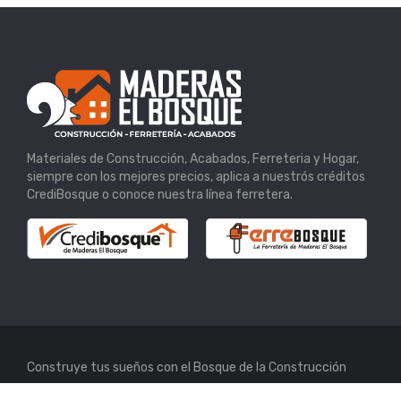
Materiales de Construcción, Acabados, Ferreteria y Hogar,
siempre con los mejores precios, aplica a nuestrós créditos
CrediBosque o conoce nuestra línea ferretera.
Construye tus sueños con el Bosque de la Construcción