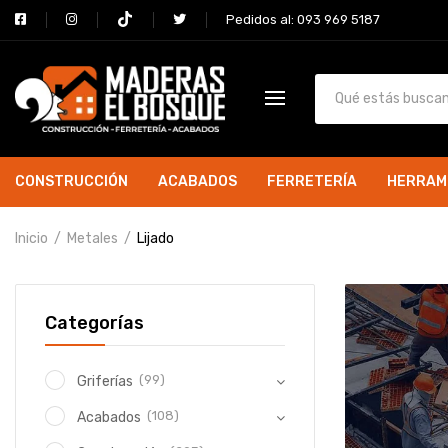
Pedidos al: 093 969 5187
CONSTRUCCIÓN
ACABADOS
FERRETERÍA
HERRAM
Inicio
Metales
Lijado
Categorías
(99)
Griferías
(108)
Acabados