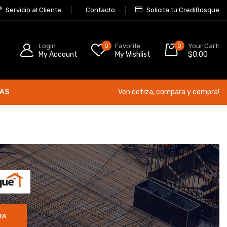
Servicio al Cliente
Contacto
Solicita tu CrediBosque
Login
0
Favorite
0
Your Cart:
My Account
My Wishlist
$
0.00
ÍAS
Ven cotiza, compara y compra!
RA